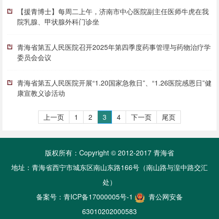
【援青博士】每周二上午，济南市中心医院副主任医师牛虎在我
院乳腺、甲状腺外科门诊坐
青海省第五人民医院召开2025年第四季度药事管理与药物治疗学
委员会会议
青海省第五人民医院开展“1.20国家急救日”、“1.26医院感恩日”健
康宣教义诊活动
上一页
1
2
3
4
下一页
尾页
版权所有：Copyright © 2012-2017 青海省
地址：青海省西宁市城东区南山东路166号（南山路与湟中路交汇
处）
备案号：
青ICP备17000005号-1
青公网安备
63010202000583