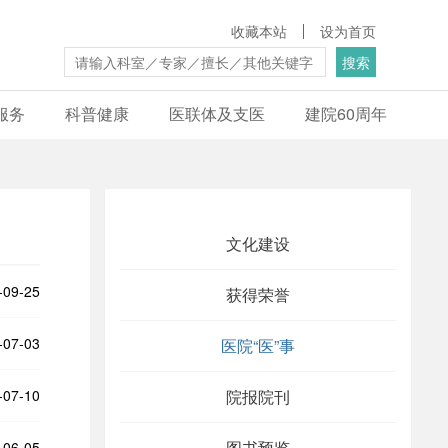
收藏本站
设为首页
搜索
服务
科普健康
医联体及支医
建院60周年
文化建设
-09-25
获得荣誉
-07-03
医院“医”事
-07-10
院报院刊
图书预览
-06-05