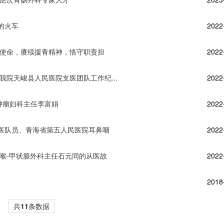
的火车
2022
代使命，赓续援青精神，恪守职责担
2022
院天峻县人民医院支医团队工作纪...
2022
肿瘤妇科主任李富娟
2022
医队员、青海省第五人民医院耳鼻咽
2022
喉-甲状腺外科主任石元同的从医故
2022
2018
共
11
条数据