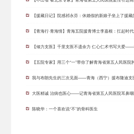
【援藏日记】院感祁永芬：休婚假的新娘子坐上了援藏
【青海行·青海情】青海五院援青博士李嘉根：扛起时
【倾力支医】千里支医不遗余力 仁心仁术书写大爱——我
【五院专家】用三个“一”带你了解青海省第五人民医院
我与布朗先生的三次见面——青海（西宁）援布隆迪支
大医精诚 治病也医心——记青海省第五人民医院耳鼻咽
陈晓华：一个喜欢说“不”的骨科医生