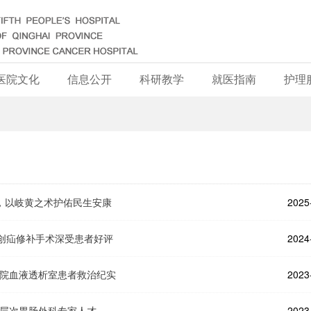
医院文化
信息公开
科研教学
就医指南
护理
院，以岐黄之术护佑民生安康
2025
创疝修补手术深受患者好评
2024
医院血液透析室患者救治纪实
2023
高层次胃肠外科专家人才
2023