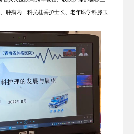
长、肿瘤内一科吴桂香护士长、老年医学科滕玉