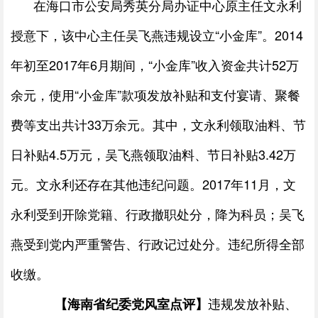
在海口市公安局秀英分局办证中心原主任文永利
授意下，该中心主任吴飞燕违规设立“小金库”。
2014
年初至
2017
年
6
月期间，“小金库”收入资金共计
52
万
余元，使用“小金库”款项发放补贴和支付宴请、聚餐
费等支出共计
33
万余元。其中，文永利领取油料、节
日补贴
4.5
万元，吴飞燕领取油料、节日补贴
3.42
万
元。文永利还存在其他违纪问题。
2017
年
11
月，文
永利受到开除党籍、行政撤职处分，降为科员；吴飞
燕受到党内严重警告、行政记过处分。违纪所得全部
收缴。
违规发放补贴、
【海南省纪委党风室点评】