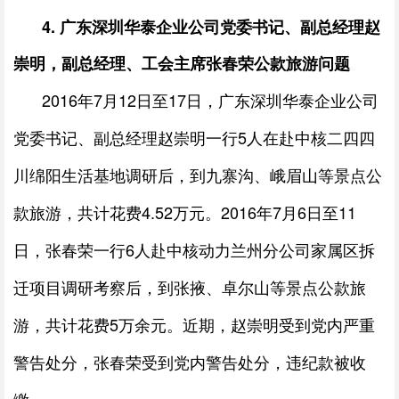
4.
广东深圳华泰企业公司党委书记、副总经理赵
崇明，副总经理、工会主席张春荣公款旅游问题
2016
年
7
月
12
日至
17
日，广东深圳华泰企业公司
党委书记、副总经理赵崇明一行
5
人在赴中核二四四
川绵阳生活基地调研后，到九寨沟、峨眉山等景点公
款旅游，共计花费
4.52
万元。
2016
年
7
月
6
日至
11
日，张春荣一行
6
人赴中核动力兰州分公司家属区拆
迁项目调研考察后，到张掖、卓尔山等景点公款旅
游，共计花费
5
万余元。近期，赵崇明受到党内严重
警告处分，张春荣受到党内警告处分，违纪款被收