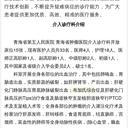
疗技术创新，不断提升疑难病症的诊疗能力，为广大
患者提供更加优质、高效、精准的医疗服务。
介入诊疗科介绍
青海省第五人民医院 青海省肿瘤医院介入诊疗科开放
床位15张，现有医护人员共33名，医师4人，护理18人。医
师正高职称1人、副高职称1人、中级职称2人、初级1人，
其中国家及省级介入学会委员2人，硕士1名。
科室开展全身各部位的出血治疗，其中包括肺咯血，胃
肠道出血，实质脏器的破裂，如肝脾肾等，产后出血；肝硬
化门静脉高压胃底静脉破裂出血
；布加氏综合
症及肝硬化门
脉高压的Tips治疗食道及肠道狭窄支架植胆道狭窄行PTCD
术及支架植入术等；全身各部位的肿瘤的介入灌注化疗术及
栓塞治疗肝原发癌，肝转移癌，食道胃底癌，结直肠癌，宫
颈癌，富血性的肺癌等全身动脉性疾病，(除心血管，脑血