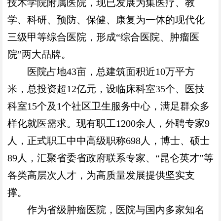
技术学院附属医院，现已发展为集医疗、教
学、科研、预防、保健、康复为一体的现代化
三级甲等综合医院，形成“综合医院、肿瘤医
院”两大品牌。
医院占地
43
亩，总建筑面积近
10
万平方
米，总投资超
12
亿元，设临床科室
35
个、医技
科室
15
个及
1
个社区卫生服务中心，满足群众多
样化就医需求。现有职工
1200
余人，外聘专家
9
人，正式职工中中高级职称
698
人，博士、硕士
89
人，汇聚省委省政府联系专家、“昆仑英才”等
各类高层次人才，为高质量发展提供坚实支
撑。
作为省级肿瘤医院，医院与国内多家知名